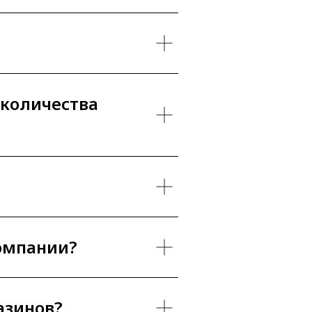
 количества
компании?
азинов?