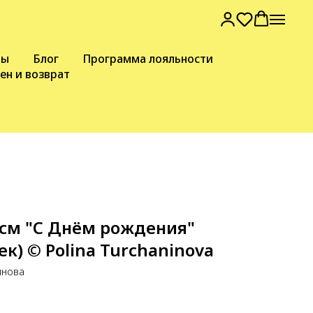
вы
Блог
Программа лояльности
ен и возврат
 см "С Днём рождения"
к) © Polina Turchaninova
инова