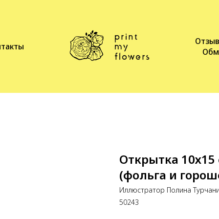
Отзы
нтакты
Обм
Открытка 10х15
(фольга и гороше
Иллюстратор Полина Турчан
50243