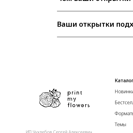
Ваши открытки подх
Катало
Новинк
Бестсе
Формат
Темы
ИП Чухлебов Сергей Алексеевич