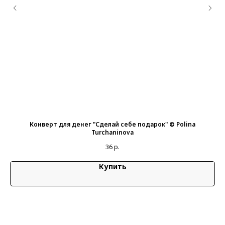
я
Конверт для денег "Сделай себе подарок" © Polina
Ко
Turchaninova
36
р.
Купить