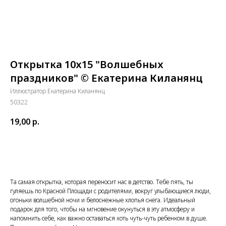
Открытка 10х15 "Волшебных
праздников" © Екатерина Киланянц
Иллюстратор Екатерина Киланянц
50322
19,00
р.
Купить
Та самая открытка, которая переносит нас в детство. Тебе пять, ты
гуляешь по Красной Площади с родителями, вокруг улыбающиеся люди,
огоньки волшебной ночи и белоснежные хлопья снега. Идеальный
подарок для того, чтобы на мгновение окунуться в эту атмосферу и
напомнить себе, как важно оставаться хоть чуть-чуть ребенком в душе.