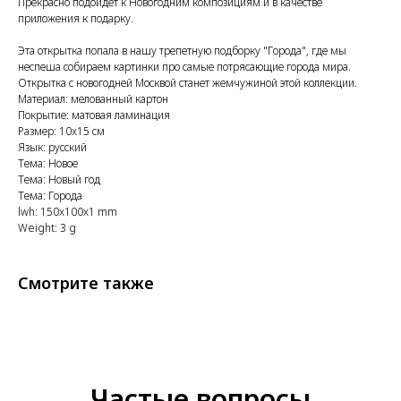
Прекрасно подойдет к Новогодним композициям и в качестве
приложения к подарку.
Эта открытка попала в нашу трепетную подборку "Города", где мы
неспеша собираем картинки про самые потрясающие города мира.
Открытка с новогодней Москвой станет жемчужиной этой коллекции.
Материал: мелованный картон
Покрытие: матовая ламинация
Размер: 10x15 см
Язык: русский
Тема: Новое
Тема: Новый год
Тема: Города
lwh: 150x100x1 mm
Weight: 3 g
Смотрите также
Частые вопросы