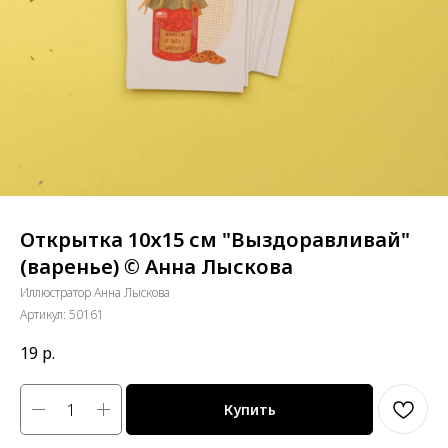
Открытка 10х15 см "Выздоравливай"
(варенье) © Анна Лыскова
Иллюстратор Анна Лыскова
Артикул:
50161
19
р.
Купить