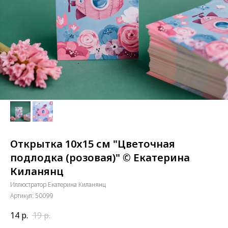
Открытка 10х15 см "Цветочная
подлодка (розовая)" © Екатерина
Киланянц
Иллюстратор Екатерина Киланянц
Артикул:
50099
14
р.
19
р.