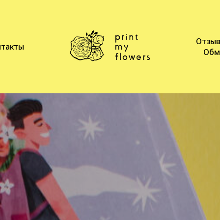
Отзы
нтакты
Обм