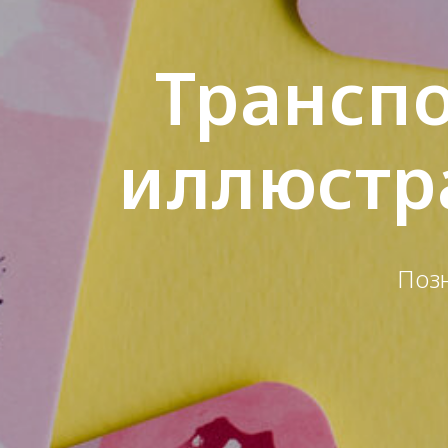
Транспо
иллюстр
Поз