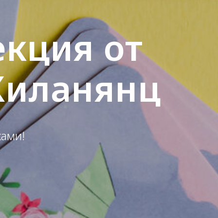
екция от
Киланянц
ами!