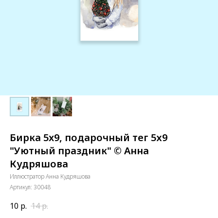
Бирка 5x9, подарочный тег 5х9
"Уютный праздник" © Анна
Кудряшова
Иллюстратор Анна Кудряшова
Артикул:
30048
10
р.
14
р.