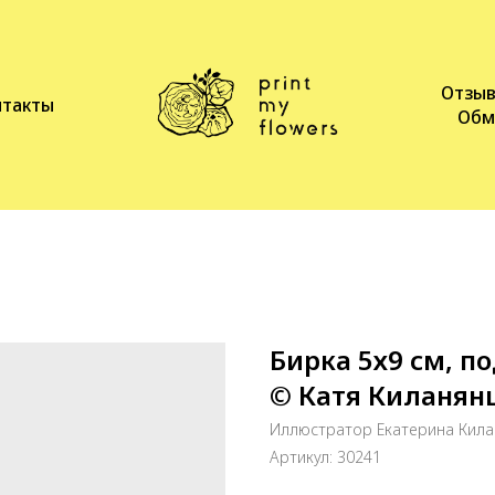
Отзы
нтакты
Обм
Бирка 5х9 см, п
© Катя Киланян
Иллюстратор Екатерина Кила
Артикул:
30241