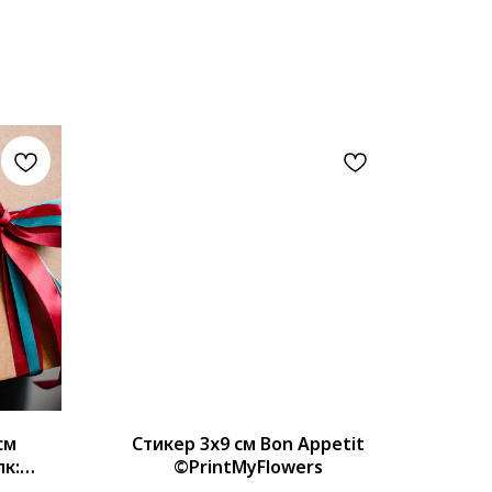
см
Стикер 3х9 см Bon Appetit
к:
©PrintMyFlowers
ина