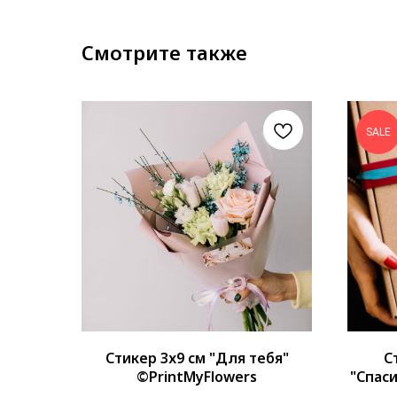
Смотрите также
SALE
Стикер 3х9 см "Для тебя"
С
©PrintMyFlowers
"Спас