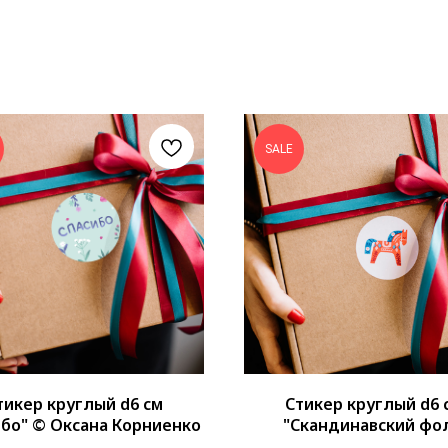
SALE
тикер круглый d6 см
Стикер круглый d6 
ибо" © Оксана Корниенко
"Скандинавский фол
Лошадка" © Екатер