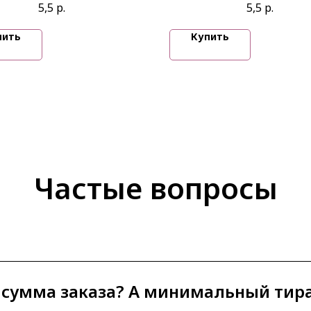
5,5
р.
5,5
р.
Киланянц
пить
Купить
Частые вопросы
 сумма заказа? А минимальный тир