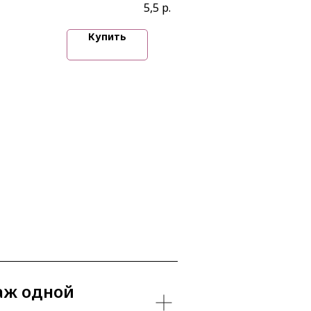
5,5
р.
Купить
аж одной