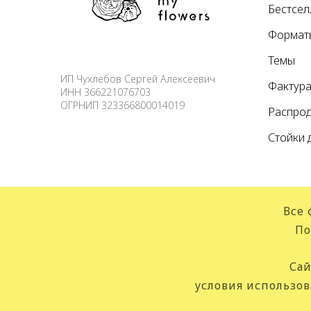
Бестсе
Формат
Темы
ИП Чухлебов Сергей Алексеевич
Фактур
ИНН 366221076703
ОГРНИП 323366800014019
Распро
Стойки 
Все 
По
Сай
условия использов