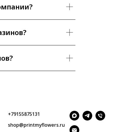
компании?
азинов?
нов?
+79155875131
shop@printmyflowers.ru