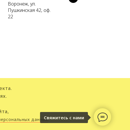
Воронеж, ул.
Пушкинская 42, оф.
22
екта.
ях.
йта,
Свяжитесь с нами
персональных данных
.