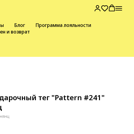
вы
Блог
Программа лояльности
ен и возврат
одарочный тег "Pattern #241"
ц
нянц