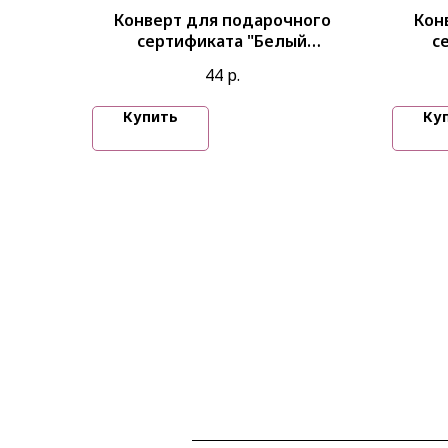
Конверт для подарочного
Кон
сертификата "Белый
с
минимализм" (золотое
мин
44
р.
фольгирование) © Полина
фол
Турчанинова
Купить
Ку