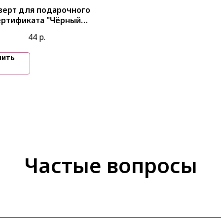
верт для подарочного
ертификата "Чёрный
имализм" (серебряное
44
р.
ьгирование) © Полина
Турчанинова
пить
Частые вопросы