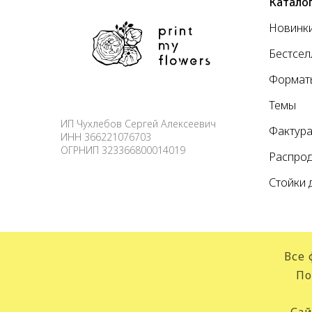
Катало
Новинк
Бестсе
Формат
Темы
ИП Чухлебов Сергей Алексеевич
Фактур
ИНН 366221076703
ОГРНИП 323366800014019
Распро
Стойки 
Все 
По