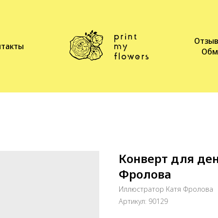
Отзы
нтакты
Обм
Конверт для ден
Фролова
Иллюстратор Катя Фролова
Артикул:
90129