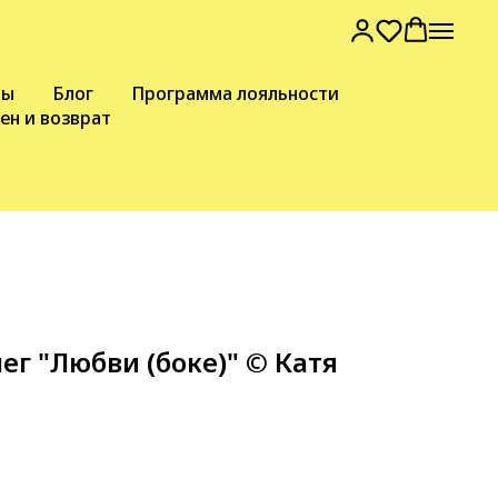
вы
Блог
Программа лояльности
ен и возврат
ег "Любви (боке)" © Катя