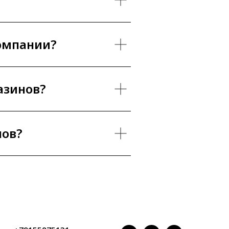
компании?
азинов?
нов?