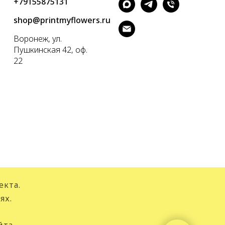
+79155875131
shop@printmyflowers.ru
Воронеж, ул.
Пушкинская 42, оф.
22
екта.
ях.