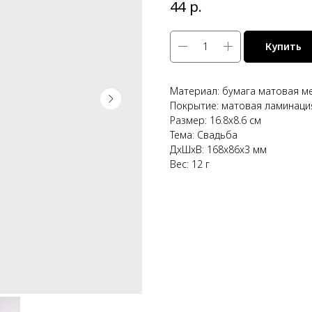
р.
44
Купить
Материал: бумага матовая м
Покрытие: матовая ламинаци
Размер: 16.8x8.6 см
Тема: Свадьба
ДxШxВ: 168x86x3 мм
Вес: 12 г