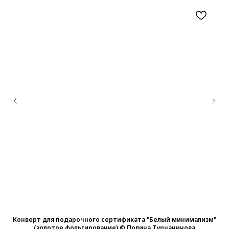
зм"
Конверт для подарочного сертификата "Белый минимализм"
Ко
(золотое фольгирование) © Полина Турчанинова