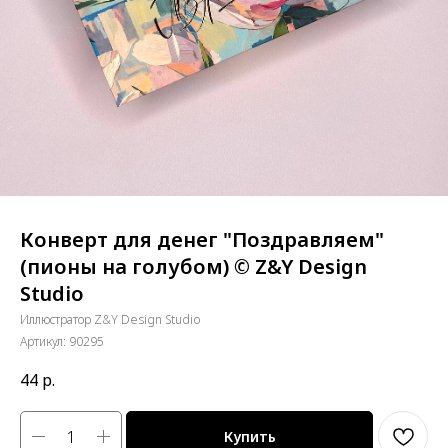
Конверт для денег "Поздравляем"
(пионы на голубом) © Z&Y Design
Studio
Иллюстратор Z&Y Design Studio
Артикул:
90295
44
р.
Купить