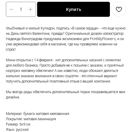
Купить
Улыбчивый и милый Купидон, подпись «В самое сердце» - что еще нужно
на День святого Валентина, правда? Оригинальный дизайн иллюстратор
Надежда Виноградова придумала эксклюзивно для PrintMyFlowers, и он
уже зарекомендовал себя в магазине, где мы проверяем новинки на
спрос!
Мини-открытка с 14 февраля - хит дополнительных касаний с клиентом
для любого бизнеса. Просто добавьте ее к посылке с заказом, и приятный
сюрприз человеку обеспечен! А как известно, люди обожают делиться
милыми знаками внимания в своих соцсетях - это отличный вариант
получить дополнительный позитивный отзыв о вашей компании.
Мы всегда рады обеспечить дополнительный тираж понравившегося вам
дизайна.
Материал: бумага матовая мелованная
Покрытие: матовая ламинация
Размер: 6x9 см
Язык: русский