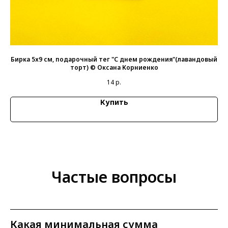
n
Бирка 5х9 см, подарочный тег "С днем рождения"(лавандовый
Би
торт) © Оксана Корниенко
14
р.
Купить
Частые вопросы
Какая минимальная сумма