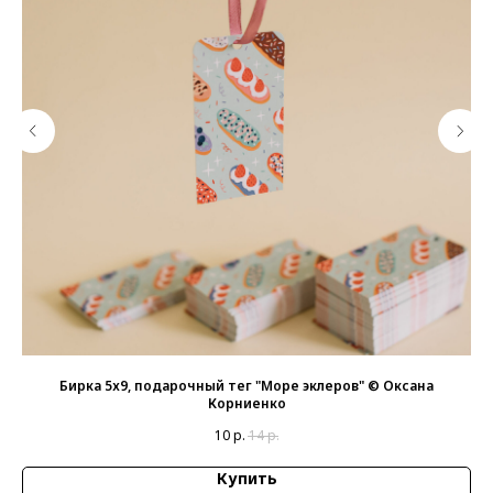
©
Бирка 5х9, подарочный тег "Море эклеров" © Оксана
Би
Корниенко
10
р.
14
р.
Купить