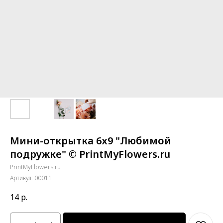
Мини-открытка 6х9 "Любимой
подружке" © PrintMyFlowers.ru
PrintMyFlowers.ru
Артикул:
00011
14
р.