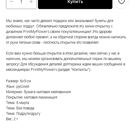
Купить
Мы знаем, как часто делают подарки или заказывают букеты для
любимых подруг. Обязательно предложите эту мини-открытку с
дизайном PrintMyFlowers своим покупательницам! Это здорово
дополняет любой презент, а на обратной стороне всегда можно написать
от руки теплые слова - плотность открытки это позволяет.
Если вам нужно больше открыток в этом дизайне, чем сейчас у нас в
наличии, мы можем организовать дополнительный тираж по вашему
запросу! Для обсуждения деталей доптиража ждем ваших сообщений в
мессенджерах PrintMyFlowers (раздел "Контакты").
Размер: 6x9 см
Язык: русский
Материал: бумага матовая мелованная
Покрытие: матовая ламинация
Тема: 8 марта
Тема: Без повода
Тема: Подруге/другу
Вес: 2 г