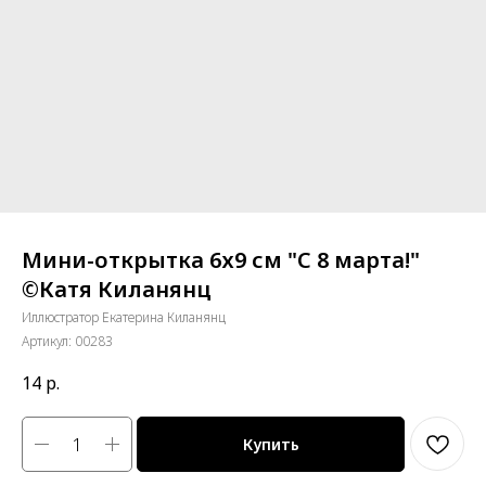
Мини-открытка 6х9 см "С 8 марта!"
©Катя Киланянц
Иллюстратор Екатерина Киланянц
Артикул:
00283
14
р.
Купить