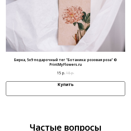
а
Бирка, 5х9 подарочный тег "Ботаника: розовая роза" ©
PrintMyFlowers.ru
15
р.
18
р.
Купить
Частые вопросы