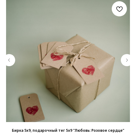
Бирка 5x9, подарочный тег 5х9 "Любовь: Розовое сердце"
Би