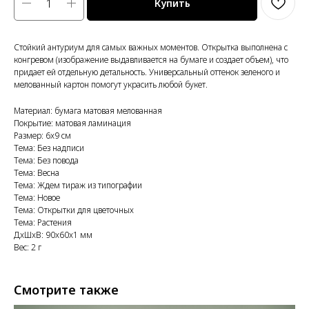
Купить
Стойкий антуриум для самых важных моментов. Открытка выполнена с
конгревом (изображение выдавливается на бумаге и создает объем), что
придает ей отдельную детальность. Универсальный оттенок зеленого и
мелованный картон помогут украсить любой букет.
Материал: бумага матовая мелованная
Покрытие: матовая ламинация
Размер: 6x9 см
Тема: Без надписи
Тема: Без повода
Тема: Весна
Тема: Ждем тираж из типографии
Тема: Новое
Тема: Открытки для цветочных
Тема: Растения
ДxШxВ: 90x60x1 мм
Вес: 2 г
Смотрите также