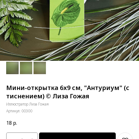
Мини-открытка 6х9 см, "Антуриум" (с
тиснением) © Лиза Гожая
Иллюстратор Лиза Гожая
Артикул:
00300
18
р.