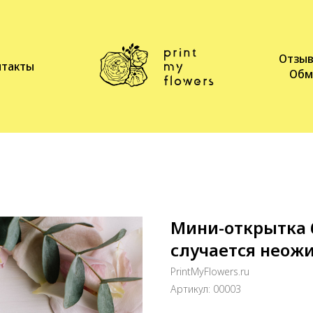
Отзы
нтакты
Обм
Мини-открытка 
случается неожи
PrintMyFlowers.ru
Артикул:
00003