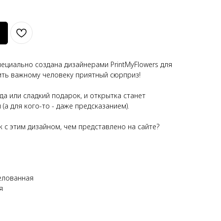
ециально создана дизайнерами PrintMyFlowers для
оить важному человеку приятный сюрприз!
да или сладкий подарок, и открытка станет
а для кого-то - даже предсказанием).
с этим дизайном, чем представлено на сайте?
елованная
я