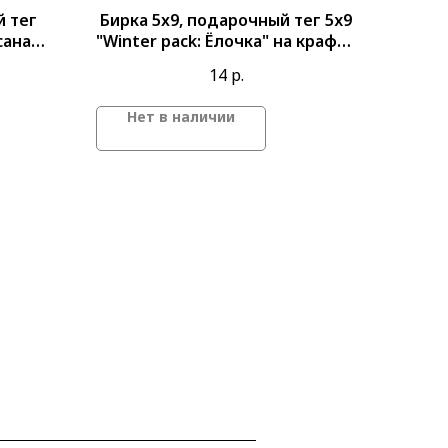
й тег
Бирка 5x9, подарочный тег 5х9
сана
"Winter pack: Ёлочка" на крафте
© Юлия Завтур
14
р.
Нет в наличии