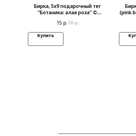
Бирка, 5х9 подарочный тег
Бирк
"Ботаника: алая роза" ©
(pink 
PrintMyFlowers.ru
15
р.
18
р.
Купить
Ку