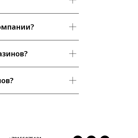
компании?
азинов?
нов?