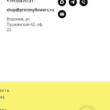
+79155875131
shop@printmyflowers.ru
Воронеж, ул.
Пушкинская 42, оф.
22
екта.
ях.