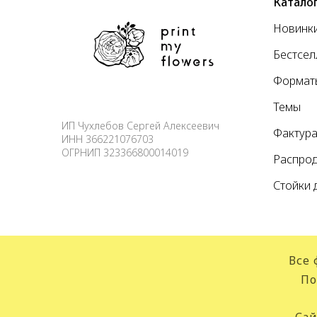
Катало
Новинк
Бестсе
Формат
Темы
ИП Чухлебов Сергей Алексеевич
Фактур
ИНН 366221076703
ОГРНИП 323366800014019
Распро
Стойки 
Все 
По