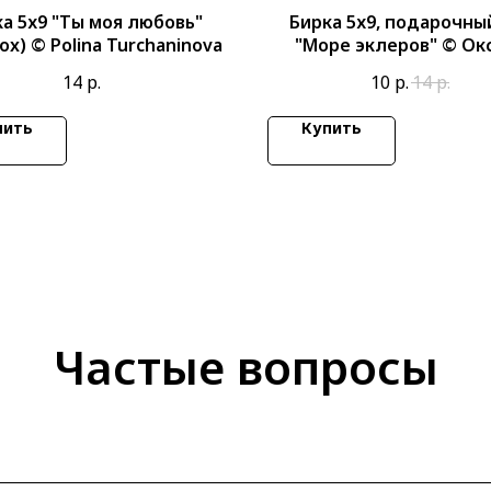
а 5х9 "Ты моя любовь"
Бирка 5х9, подарочны
box) © Polina Turchaninova
"Море эклеров" © Ок
Корниенко
14
р.
10
р.
14
р.
пить
Купить
Частые вопросы