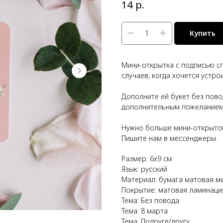
р.
14
Купить
Мини-открытка с подписью сп
случаев, когда хочется устр
Дополните ей букет без пово
дополнительным пожеланием (
Нужно больше мини-открыток 
Пишите нам в мессенджеры.
Размер: 6x9 см
Язык: русский
Материал: бумага матовая м
Покрытие: матовая ламинаци
Тема: Без повода
Тема: 8 марта
Тема: Подруге/другу