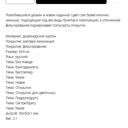
Полюбившийся дизайн в новом издании! Цвет стал более мягким,
нежным, подходящий под все виды букетов и композиций, а утонченное
фольгирование подчеркивает статусность открытки.
Материал: дизайнерский картон
Покрытие: матовая ламинация
Покрытие: фольгирование
Размер: 6x9 см
Язык: русский
Тема: Без повода
Тема: Благодарность
Тема: Бестселлер
Тема: Маме
Тема: Новое
Тема: Открытки
Тема: Открытки для цветочных
Тема: Подруге/другу
Тема: Сестре/брату
Тема: Маме
ДxШxВ: 90x60x1 мм
Вес: 2 г