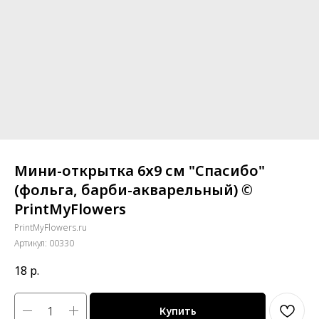
Мини-открытка 6х9 см "Спасибо"
(фольга, барби-акварельный) ©
PrintMyFlowers
PrintMyFlowers.ru
Артикул:
00330
18
р.
Купить