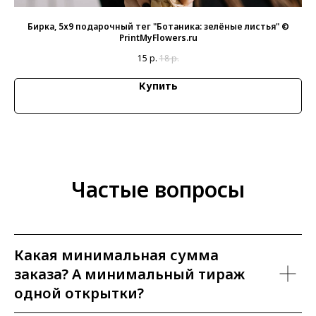
ие"
Бирка, 5х9 подарочный тег "Ботаника: зелёные листья" ©
PrintMyFlowers.ru
15
р.
18
р.
Купить
Частые вопросы
Какая минимальная сумма
заказа? А минимальный тираж
одной открытки?