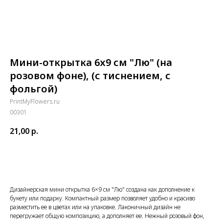
Мини-открытка 6х9 см "Лю" (на
розовом фоне), (с тиснением, с
фольгой)
PrintMyFlowers.ru
00301
21,00
р.
Купить
Дизайнерская мини открытка 6×9 см "Лю" создана как дополнение к
букету или подарку. Компактный размер позволяет удобно и красиво
разместить ее в цветах или на упаковке. Лаконичный дизайн не
перегружает общую композицию, а дополняет ее. Нежный розовый фон,