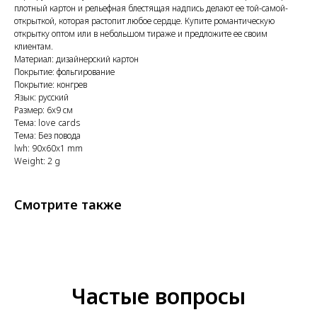
плотный картон и рельефная блестящая надпись делают ее той-самой-
открыткой, которая растопит любое сердце. Купите романтическую
открытку оптом или в небольшом тираже и предложите ее своим
клиентам.
Материал: дизайнерский картон
Покрытие: фольгирование
Покрытие: конгрев
Язык: русский
Размер: 6x9 см
Тема: love cards
Тема: Без повода
lwh: 90x60x1 mm
Weight: 2 g
Смотрите также
Частые вопросы