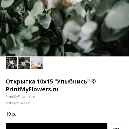
Открытка 10х15 "Улыбнись" ©
PrintMyFlowers.ru
PrintMyFlowers.ru
Артикул:
50008
19
р.