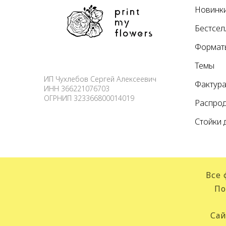
Новинк
Бестсе
Формат
Темы
ИП Чухлебов Сергей Алексеевич
Фактур
ИНН 366221076703
ОГРНИП 323366800014019
Распро
Стойки 
Все 
По
Сай