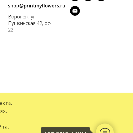
shop@printmyflowers.ru
Воронеж, ул.
Пушкинская 42, оф.
22
екта.
ях.
йта,