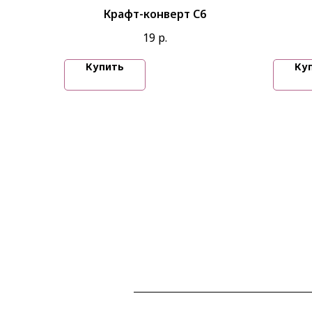
Крафт-конверт С6
19
р.
Купить
Ку