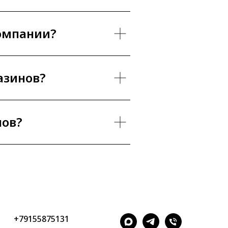
компании?
азинов?
нов?
+79155875131