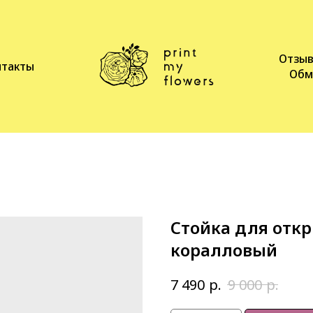
Отзы
нтакты
Обм
Стойка для отк
коралловый
р.
р.
7 490
9 000