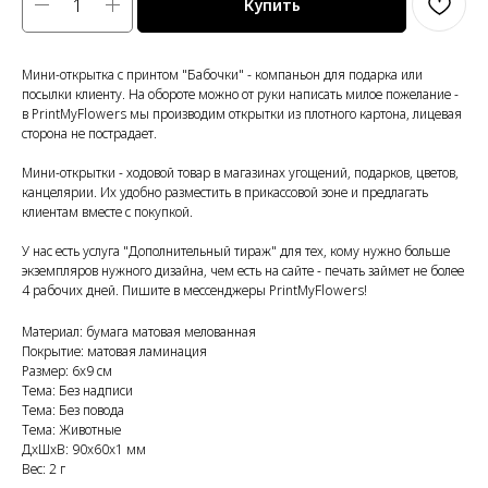
Купить
Мини-открытка с принтом "Бабочки" - компаньон для подарка или
посылки клиенту. На обороте можно от руки написать милое пожелание -
в PrintMyFlowers мы производим открытки из плотного картона, лицевая
сторона не пострадает.
Мини-открытки - ходовой товар в магазинах угощений, подарков, цветов,
канцелярии. Их удобно разместить в прикассовой зоне и предлагать
клиентам вместе с покупкой.
У нас есть услуга "Дополнительный тираж" для тех, кому нужно больше
экземпляров нужного дизайна, чем есть на сайте - печать займет не более
4 рабочих дней. Пишите в мессенджеры PrintMyFlowers!
Материал: бумага матовая мелованная
Покрытие: матовая ламинация
Размер: 6x9 см
Тема: Без надписи
Тема: Без повода
Тема: Животные
ДxШxВ: 90x60x1 мм
Вес: 2 г