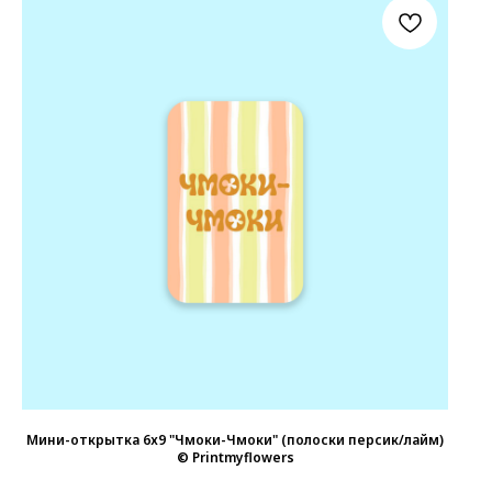
Мини-открытка 6х9 "Чмоки-Чмоки" (полоски персик/лайм)
© Printmyflowers
18
р.