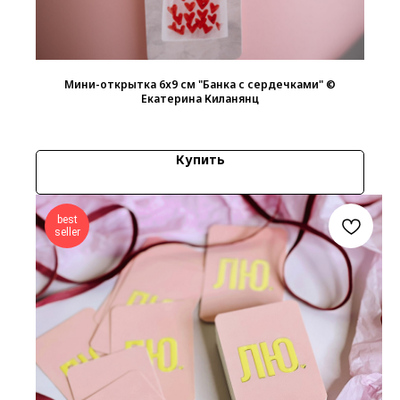
Мини-открытка 6х9 см "Банка с сердечками" ©
Екатерина Киланянц
14
р.
Купить
best
seller