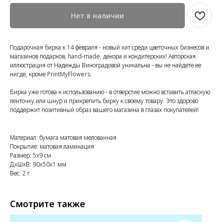
Нет в наличии
Подарочная бирка к 14 февраля - новый хит среди цветочных бизнесов и
магазинов подарков, hand-made, декора и кондитерских! Авторская
иллюстрация от Надежды Виноградовой уникальна - вы не найдете ее
нигде, кроме PrintMyFlowers.
Бирка уже готова к использованию - в отверстие можно вставить атласную
ленточку или шнур и прикрепить бирку к своему товару. Это здорово
поддержит позитивный образ вашего магазина в глазах покупателей!
Материал: бумага матовая мелованная
Покрытие: матовая ламинация
Размер: 5x9 см
ДxШxВ: 90x50x1 мм
Вес: 2 г
Смотрите также